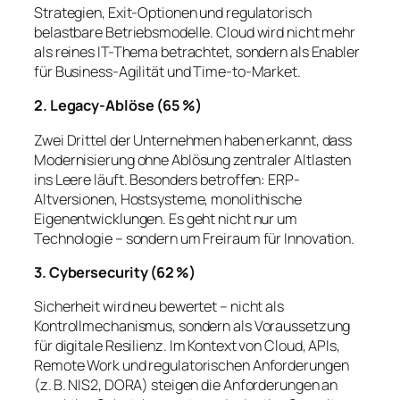
Strategien, Exit-Optionen und regulatorisch
belastbare Betriebsmodelle. Cloud wird nicht mehr
als reines IT-Thema betrachtet, sondern als Enabler
für Business-Agilität und Time-to-Market.
2. Legacy-Ablöse (65 %)
Zwei Drittel der Unternehmen haben erkannt, dass
Modernisierung ohne Ablösung zentraler Altlasten
ins Leere läuft. Besonders betroffen: ERP-
Altversionen, Hostsysteme, monolithische
Eigenentwicklungen. Es geht nicht nur um
Technologie – sondern um Freiraum für Innovation.
3. Cybersecurity (62 %)
Sicherheit wird neu bewertet – nicht als
Kontrollmechanismus, sondern als Voraussetzung
für digitale Resilienz. Im Kontext von Cloud, APIs,
Remote Work und regulatorischen Anforderungen
(z. B. NIS2, DORA) steigen die Anforderungen an