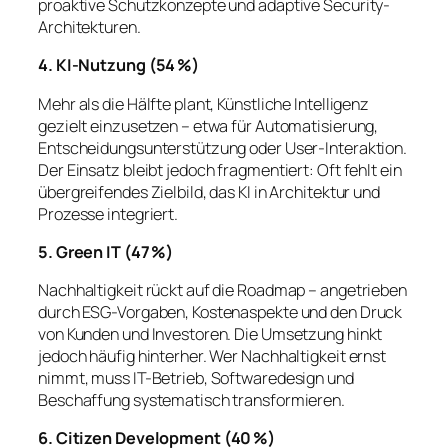
proaktive Schutzkonzepte und adaptive Security-
Architekturen.
4. KI-Nutzung (54 %)
Mehr als die Hälfte plant, Künstliche Intelligenz
gezielt einzusetzen – etwa für Automatisierung,
Entscheidungsunterstützung oder User-Interaktion.
Der Einsatz bleibt jedoch fragmentiert: Oft fehlt ein
übergreifendes Zielbild, das KI in Architektur und
Prozesse integriert.
5. Green IT (47 %)
Nachhaltigkeit rückt auf die Roadmap – angetrieben
durch ESG-Vorgaben, Kostenaspekte und den Druck
von Kunden und Investoren. Die Umsetzung hinkt
jedoch häufig hinterher. Wer Nachhaltigkeit ernst
nimmt, muss IT-Betrieb, Softwaredesign und
Beschaffung systematisch transformieren.
6. Citizen Development (40 %)