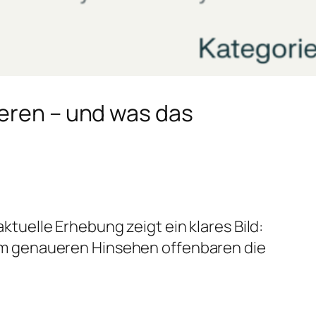
ieren – und was das
uelle Erhebung zeigt ein klares Bild:
im genaueren Hinsehen offenbaren die