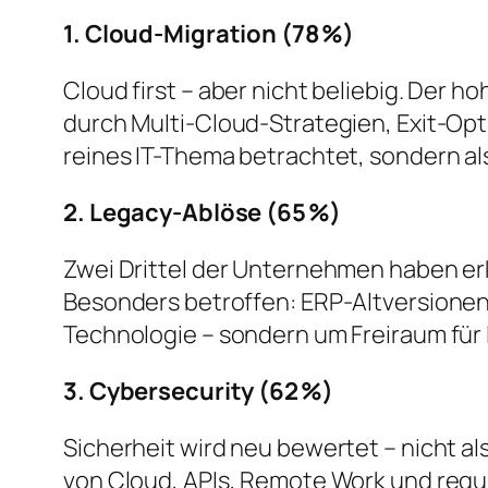
1. Cloud-Migration (78 %)
Cloud first – aber nicht beliebig. Der ho
durch Multi-Cloud-Strategien, Exit-Opt
reines IT-Thema betrachtet, sondern al
2. Legacy-Ablöse (65 %)
Zwei Drittel der Unternehmen haben erk
Besonders betroffen: ERP-Altversionen
Technologie – sondern um Freiraum für 
3. Cybersecurity (62 %)
Sicherheit wird neu bewertet – nicht al
von Cloud, APIs, Remote Work und regu