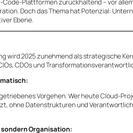
-Code-Plattformen zurückhaltend – vor alle
tion. Doch das Thema hat Potenzial: Unterne
tiver Ebene.
ng wird 2025 zunehmend als strategische Ker
r CIOs, CDOs und Transformationsverantwortli
tematisch:
turgetriebenes Vorgehen. Wer heute Cloud-Pro
tzt, ohne Datenstrukturen und Verantwortlichk
, sondern Organisation: