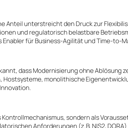
he Anteil unterstreicht den Druck zur Flexibili
ionen und regulatorisch belastbare Betriebsm
s Enabler für Business-Agilität und Time-to-M
annt, dass Modernisierung ohne Ablösung zent
, Hostsysteme, monolithische Eigenentwicklu
Innovation.
s Kontrollmechanismus, sondern als Voraussetz
latorischen Anforderungen (z. B. NIS2, DORA)